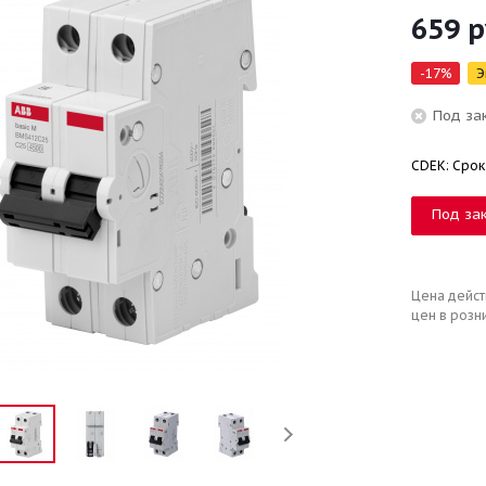
659
р
-
17
%
Э
Под за
CDEK: Срок
Под за
Цена дейст
цен в розн