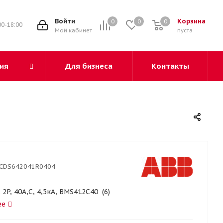
3
Войти
Корзина
0
0
0
00-18:00
Мой кабинет
пуста
ия
Для бизнеса
Контакты
CDS642041R0404
. 2P, 40A,C, 4,5кА, BMS412C40 (6)
ее