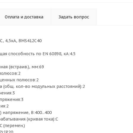
Оплата и доставка
Задать вопрос
, C, 4,5кА, BMS412C40
ая способность по EN 60898, кА:4.5
ная (встраив.), мм:69
полюсов:2
щенных полюсов:2
 (общ. кол-во модульных расстояний):2
чения:3
пряжения:3
ия:2
) напряжение, В:400...400
абатывания (кривая тока):C
 (перемен.)
P):IP20