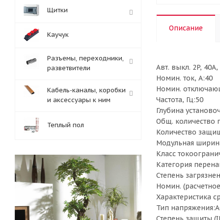
Щитки
Описание
Каучук
Разъемы, переходники,
Авт. выкл. 2P, 40A
разветвители
Номин. ток, А:40
Номин. отключающ
Кабель-каналы, коробки
Частота, Гц:50
и аксессуары к ним
Глубина установоч
Общ. количество 
Теплый пол
Количество защи
Модульная ширина
Класс токоограни
Категория перена
Степень загрязнен
Номин. (расчетное
Характеристика ср
Тип напряжения:AC
Степень защиты (I