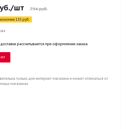
уб.
/шт
794
руб.
кономия
135
руб.
каз
 доставки рассчитывается при оформлении заказа.
каз
вительна только для интернет-магазина и может отличаться от
ичных магазинах