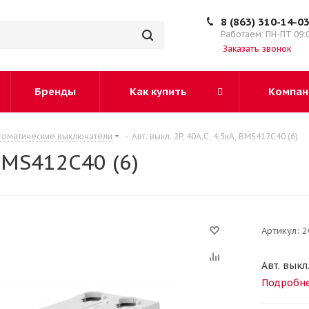
8 (863) 310-14-0
Работаем: ПН-ПТ 09:
Заказать звонок
Бренды
Как купить
Компан
томатические выключатели
-
Авт. выкл. 2P, 40A,C, 4,5кА, BMS412C40 (6)
 BMS412C40 (6)
Артикул:
2
Авт. выкл
Подробн