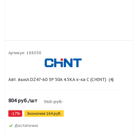
Артикул:
188050
Авт. выкл.DZ47-60 3P 50A 4.5KA х-ка C (CHINT) (4)
804
руб.
/шт
968
руб.
-
17
%
Экономия
164
руб.
Достаточно