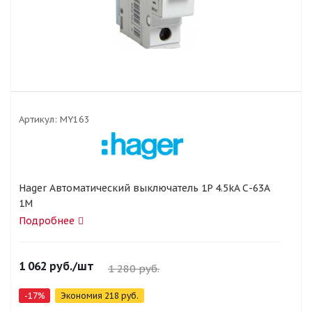
Артикул:
MY163
Hager Автоматический выключатель 1P 4.5kA С-63A
1M
Подробнее
1 062
руб.
/шт
1 280
руб.
-
17
%
Экономия
218
руб.