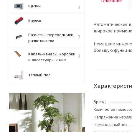
Описание
Щитки
Каучук
Автоматические в
широкое применен
Разъемы, переходники,
разветвители
Немецкие инженер
большую функцион
Кабель-каналы, коробки
и аксессуары к ним
Теплый пол
Характерист
Бренд
Количество полюсо
Напряжение изоля
Номинальный ток