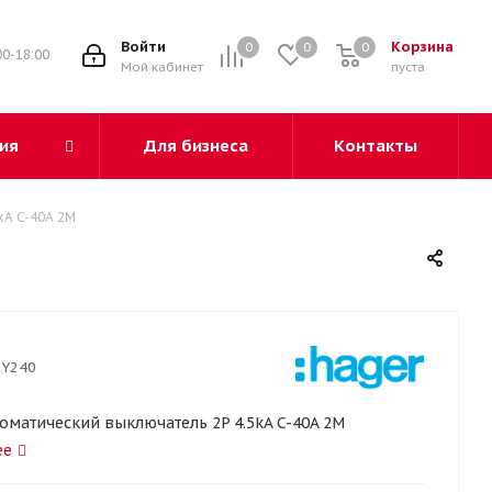
3
Войти
Корзина
0
0
0
00-18:00
Мой кабинет
пуста
ия
Для бизнеса
Контакты
kA C-40A 2M
Y240
оматический выключатель 2P 4.5kA C-40A 2M
ее