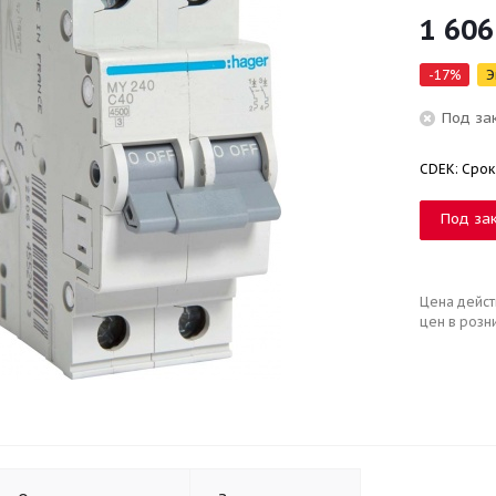
1 606
-
17
%
Э
Под за
CDEK: Срок
Под за
Цена дейст
цен в розн