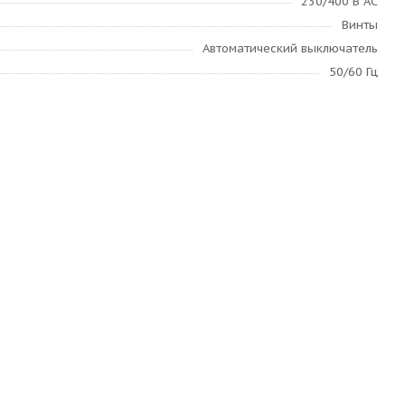
230/400 В AC
Винты
Автоматический выключатель
50/60 Гц