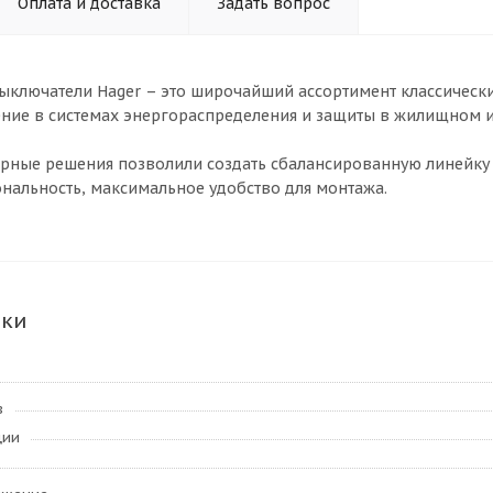
Оплата и доставка
Задать вопрос
ыключатели Hager – это широчайший ассортимент классическ
ие в системах энергораспределения и защиты в жилищном и
ные решения позволили создать сбалансированную линейку 
альность, максимальное удобство для монтажа.
ики
в
ции