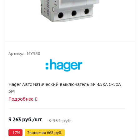
Артикул:
MY350
Hager Автоматический выключатель 3P 4.5kA C-50A
3M
Подробнее
3 263
руб.
/шт
3 931
руб.
-
17
%
Экономия
668
руб.