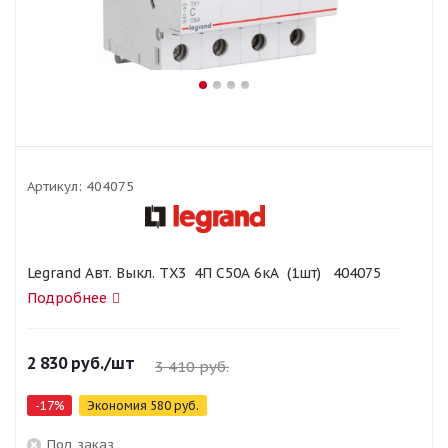
Артикул:
404075
Legrand Авт. Выкл. ТХ3 4П С50А 6кА (1шт) 404075
Подробнее
2 830
руб.
/шт
3 410
руб.
-
17
%
Экономия
580
руб.
Под заказ