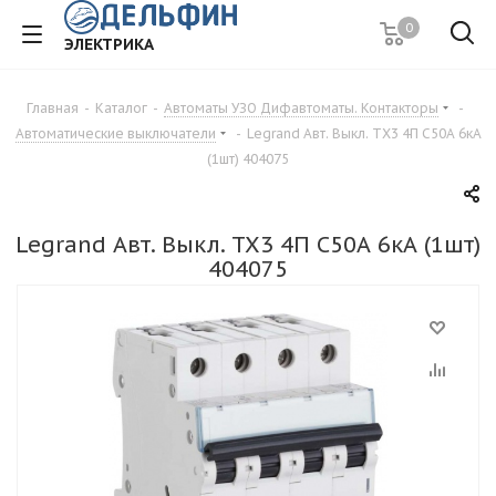
0
ЭЛЕКТРИКА
Главная
-
Каталог
-
Автоматы УЗО Дифавтоматы. Контакторы
-
Автоматические выключатели
-
Legrand Авт. Выкл. ТХ3 4П С50А 6кА
(1шт) 404075
Legrand Авт. Выкл. ТХ3 4П С50А 6кА (1шт)
404075