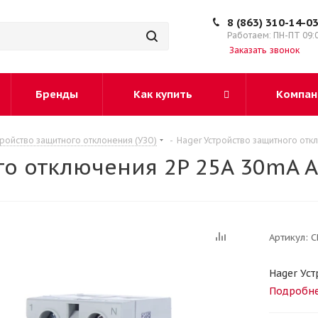
8 (863) 310-14-0
Работаем: ПН-ПТ 09:
Заказать звонок
Бренды
Как купить
Компан
тройство защитного отклонения (УЗО)
-
Hager Устройство защитного отк
го отключения 2P 25A 30mA 
Артикул:
C
Hager Ус
Подробн