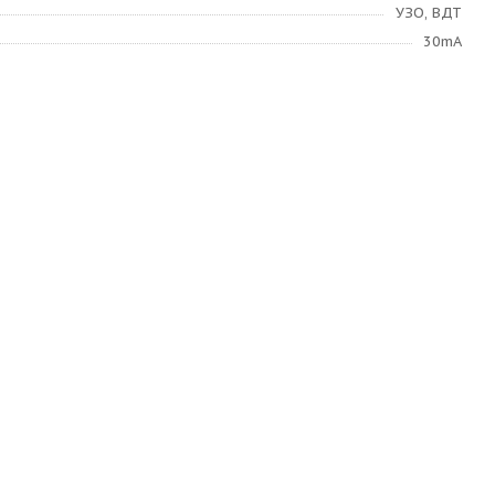
УЗО, ВДТ
30mA