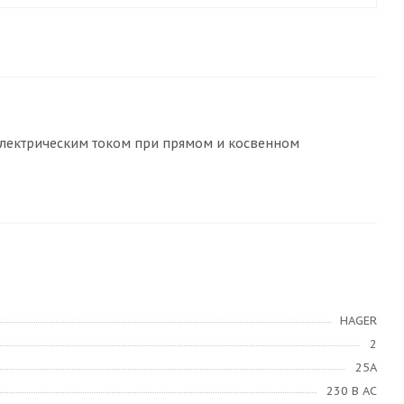
электрическим током при прямом и косвенном
HAGER
2
25А
230 В AC