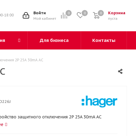
3
Войти
Корзина
0
0
0
00-18:00
Мой кабинет
пуста
ия
Для бизнеса
Контакты
лючения 2P 25A 30mA AC
AC
D226J
тройство защитного отключения 2P 25A 30mA AC
ее