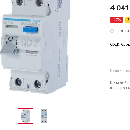
4 041
-
17
%
Э
Под за
CDEK: Срок
Наши менед
Цена дейст
цен в розн