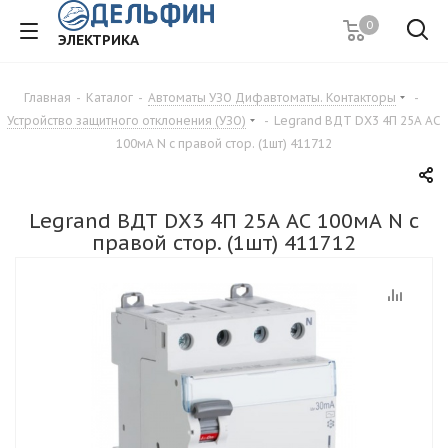
0
ЭЛЕКТРИКА
Главная
-
Каталог
-
Автоматы УЗО Дифавтоматы. Контакторы
-
Устройство защитного отклонения (УЗО)
-
Legrand ВДТ DХ3 4П 25А АС
100мА N c правой стор. (1шт) 411712
Legrand ВДТ DХ3 4П 25А АС 100мА N c
правой стор. (1шт) 411712