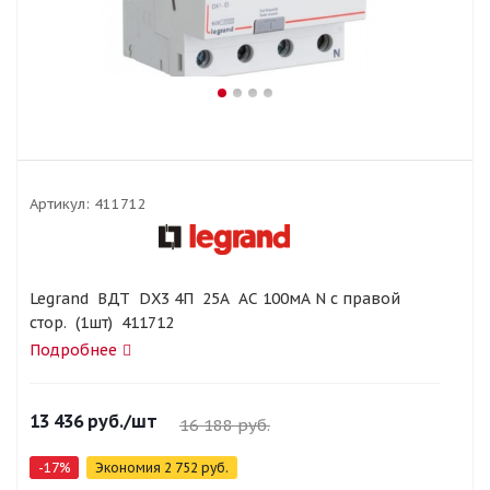
Артикул:
411712
Legrand ВДТ DХ3 4П 25А АС 100мА N c правой
стор. (1шт) 411712
Подробнее
13 436
руб.
/шт
16 188
руб.
-
17
%
Экономия
2 752
руб.