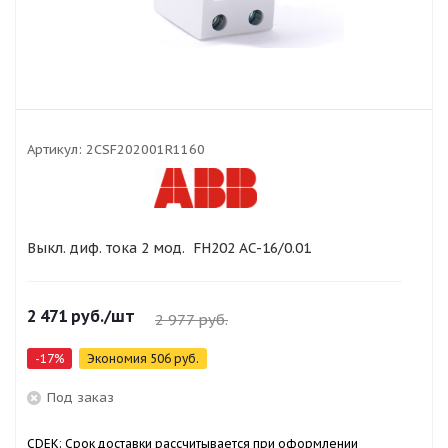
Артикул:
2CSF202001R1160
Выкл. диф. тока 2 мод. FH202 AC-16/0.01
2 471
руб.
/шт
2 977
руб.
-
17
%
Экономия
506
руб.
Под заказ
CDEK: Срок доставки рассчитывается при оформлении