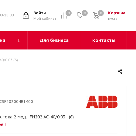
3
Войти
Корзина
0
0
0
00-18:00
Мой кабинет
пуста
ия
Для бизнеса
Контакты
0/0.03 (6)
CSF202004R1400
. тока 2 мод. FH202 AC-40/0.03 (6)
ее