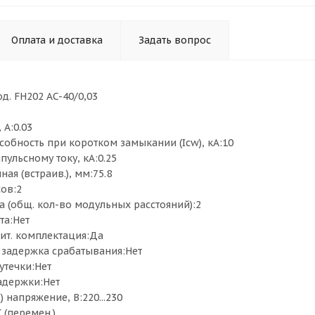
Оплата и доставка
Задать вопрос
д. FH202 AC-40/0,03
 А:0.03
обность при коротком замыкании (Icw), кА:10
пульсному току, кА:0.25
ная (встраив.), мм:75.8
ов:2
 (общ. кол-во модульных расстояний):2
та:Нет
ит. комплектация:Да
задержка срабатывания:Нет
утечки:Нет
адержки:Нет
) напряжение, В:220...230
 (перемен.)