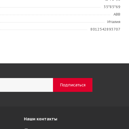
35*85*69
ABB
Италия
8012542893707
Наши контакты