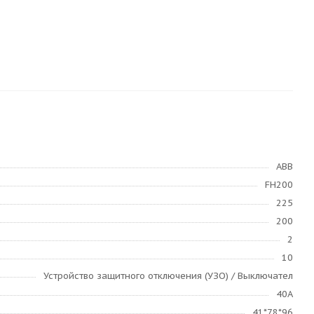
ABB
FH200
225
200
2
10
Устройство защитного отключения (УЗО) / Выключател
40А
41*78*96