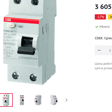
3 605
-
17
%
Э
Много
CDEK: Срок
Цена дейст
цен в розн