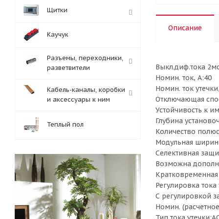
Щитки
Описание
Каучук
Разъемы, переходники,
Выкл.диф.тока 2мо
разветвители
Номин. ток, А:40
Номин. ток утечки,
Кабель-каналы, коробки
Отключающая спос
и аксессуары к ним
Устойчивость к им
Глубина установоч
Теплый пол
Количество полюс
Модульная ширина
Селективная защи
Возможна дополн
Кратковременная 
Регулировка тока 
С регулировкой з
Номин. (расчетное
Тип тока утечки:AC