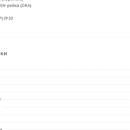
IN-рейка (DRA)
P):IP20
ики
в
м