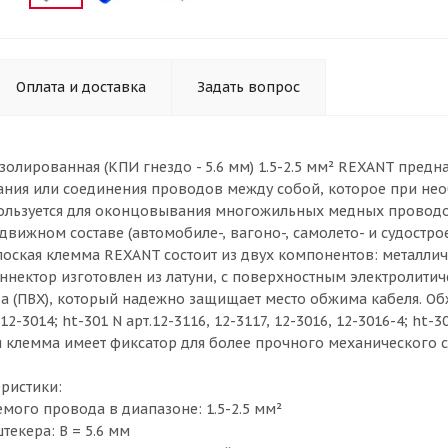
Оплата и доставка
Задать вопрос
золированная (КПИ гнездо - 5.6 мм) 1.5-2.5 мм² REXANT пред
ния или соединения проводов между собой, которое при нео
пользуется для оконцовывания многожильных медных проводо
вижном составе (автомобиле-, вагоно-, самолето- и судострое
оская клемма REXANT состоит из двух компонентов: металличе
ннектор изготовлен из латуни, с поверхностным электролитич
 (ПВХ), который надежно защищает место обжима кабеля. Об
 12-3014; ht-301 N арт.12-3116, 12-3117, 12-3016, 12-3016-4; ht
я клемма имеет фиксатор для более прочного механического 
ристики:
мого провода в диапазоне: 1.5-2.5 мм²
екера: B = 5.6 мм