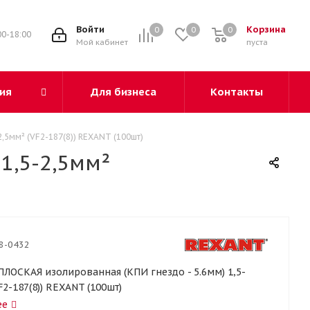
3
Войти
Корзина
0
0
0
00-18:00
Мой кабинет
пуста
ия
Для бизнеса
Контакты
,5мм² (VF2-187(8)) REXANT (100шт)
1,5-2,5мм²
8-0432
ЛОСКАЯ изолированная (КПИ гнездо - 5.6мм) 1,5-
F2-187(8)) REXANT (100шт)
ее