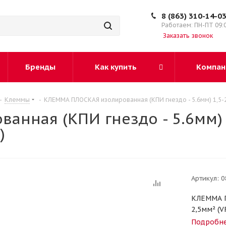
8 (863) 310-14-0
Работаем: ПН-ПТ 09:
Заказать звонок
Бренды
Как купить
Компан
-
Клеммы
-
КЛЕММА ПЛОСКАЯ изолированная (КПИ гнездо - 5.6мм) 1,5-2
нная (КПИ гнездо - 5.6мм) 
)
Артикул:
0
КЛЕММА П
2,5мм² (V
Подробн