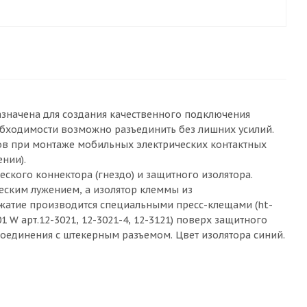
назначена для создания качественного подключения
бходимости возможно разъединить без лишних усилий.
в при монтаже мобильных электрических контактных
нии).
ского коннектора (гнездо) и защитного изолятора.
еским лужением, а изолятор клеммы из
жатие производится специальными пресс-клещами (ht-
-301 W арт.12-3021, 12-3021-4, 12-3121) поверх защитного
соединения с штекерным разъемом. Цвет изолятора синий.