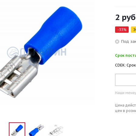
2
руб
-
33
%
Э
Под за
Срок поста
CDEK: Срок
Наши менед
Цена дейст
цен в розн