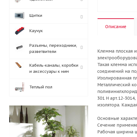
Щитки
Описание
Каучук
Разъемы, переходники,
Клемма плоская и
разветвители
электрооборудова
Такая клемма ис
Кабель-каналы, коробки
соединений на под
и аксессуары к ним
Изолированная пл
Металлический ко
Теплый пол
поливинилхлорида
301 H арт.12-3014,
изолятора. Кажда
Основные характе
Сечение применяе
Рабочая ширина шт