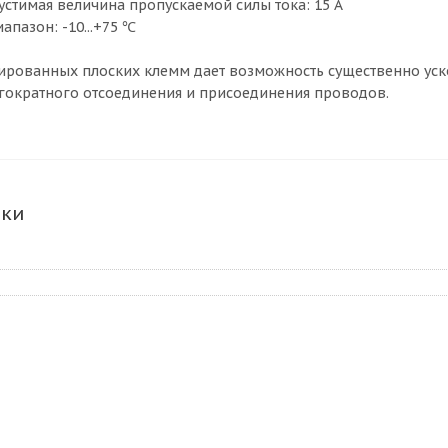
стимая величина пропускаемой силы тока: 15 А
пазон: -10...+75 ℃
рованных плоских клемм дает возможность существенно уско
ократного отсоединения и присоединения проводов.
ики