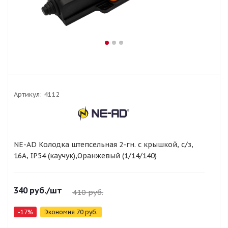
Артикул:
4112
NE-AD Колодка штепсельная 2-гн. с крышкой, с/з,
16А, IP54 (каучук),Оранжевый (1/14/140)
340
руб.
/шт
410
руб.
-
17
%
Экономия
70
руб.