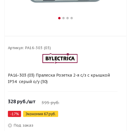
Артикул:
РА16-303 (03)
РА16-303 (03) Пралеска Розетка 2-я с/з с крышкой
IP54 серый о/у (30)
328
руб.
/шт
395
руб.
-
17
%
Экономия
67
руб.
Под заказ