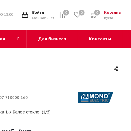
3
Войти
Корзина
0
0
0
00-18:00
Мой кабинет
пуста
ия
Для бизнеса
Контакты
07-710000-160
ка 1-я Белое стекло (1/5)