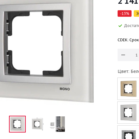
2 141
-
13
%
Э
Достат
CDEK: Срок
Цвет: Бел