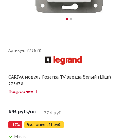
Артикул:
773678
CARIVA модуль Розетка TV звезда белый (10шт)
773678
Подробнее
643
руб.
/шт
774
руб.
-
17
%
Экономия
131
руб.
Много