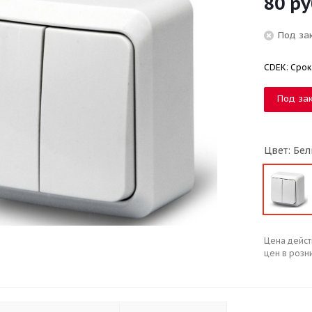
80
ру
Под за
CDEK: Срок
Под за
Цвет: Бе
Цена дейст
цен в розн