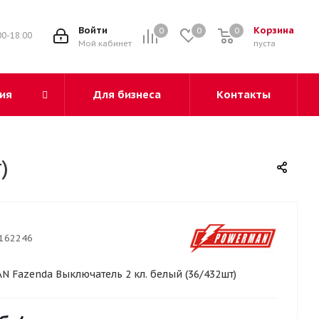
3
Войти
Корзина
0
0
0
00-18:00
Мой кабинет
пуста
ия
Для бизнеса
Контакты
)
162246
 Fazenda Выключатель 2 кл. белый (36/432шт)