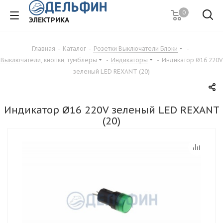
0
ЭЛЕКТРИКА
Главная
-
Каталог
-
Розетки Выключатели Блоки
-
Выключатели, кнопки, тумблеры
-
Индикаторы
-
Индикатор Ø16 220V
зеленый LED REXANT (20)
Индикатор Ø16 220V зеленый LED REXANT
(20)