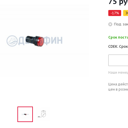
75
ру
-
17
%
Э
Под за
Срок поста
CDEK: Срок
Наши менед
Цена дейст
цен в розн