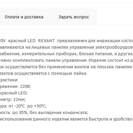
Оплата и доставка
Задать вопрос
0V красный LED REXANT предназначен для индикации состоя
авливаются на лицевых панелях управления электрооборудо
набжения, измерительных приборах, блоках питания, и други
ивно комплектовать панели управления. Изделие состоит из дв
аж осуществляется без применения винтов на плоских панелях
актов осуществляется с помощью пайки.
ристики:
яжение: 220В;
красный LED;
метр: 22мм;
ура: от -20℃ до +50℃;
ость: до 85%, без выпадения конденсата;
спользования данного изделия является быстрота и удобство