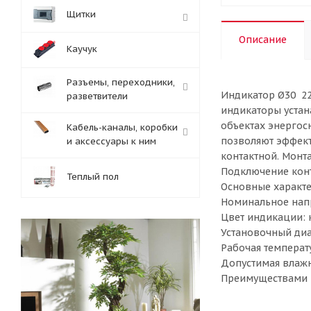
Щитки
Описание
Каучук
Разъемы, переходники,
Индикатор Ø30 22
разветвители
индикаторы устан
объектах энергос
Кабель-каналы, коробки
позволяют эффект
и аксессуары к ним
контактной. Монт
Подключение конт
Теплый пол
Основные характе
Номинальное напр
Цвет индикации: 
Установочный диа
Рабочая температ
Допустимая влажн
Преимуществами и