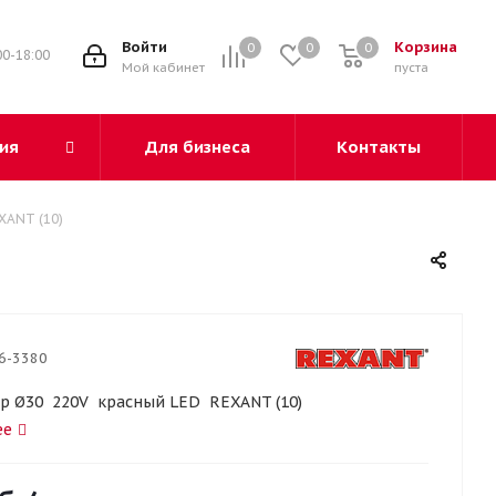
3
Войти
Корзина
0
0
0
00-18:00
Мой кабинет
пуста
ия
Для бизнеса
Контакты
XANT (10)
6-3380
р Ø30 220V красный LED REXANT (10)
ее