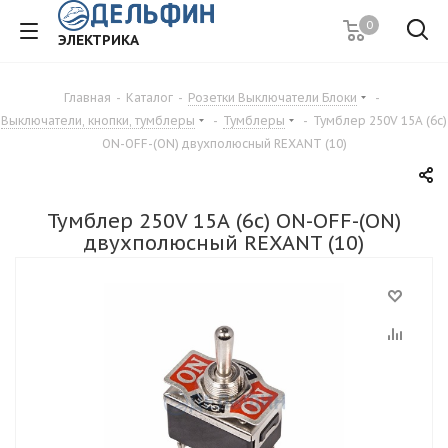
0
ЭЛЕКТРИКА
Главная
-
Каталог
-
Розетки Выключатели Блоки
-
Выключатели, кнопки, тумблеры
-
Тумблеры
-
Тумблер 250V 15А (6c)
ON-OFF-(ON) двухполюсный REXANT (10)
Тумблер 250V 15А (6c) ON-OFF-(ON)
двухполюсный REXANT (10)