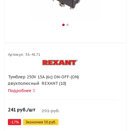
Артикул:
36-4171
Тумблер 250V 15А (6c) ON-OFF-(ON)
двухполюсный REXANT (10)
Подробнее
241
руб.
/шт
291
руб.
-
17
%
Экономия
50
руб.