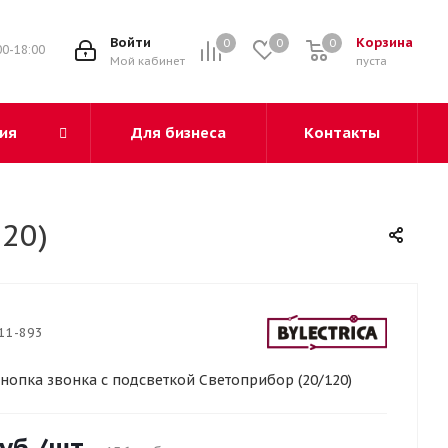
3
Войти
Корзина
0
0
0
00-18:00
Мой кабинет
пуста
ия
Для бизнеса
Контакты
20)
11-893
нопка звонка с подсветкой Светоприбор (20/120)
уб.
/шт