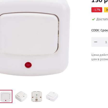
-
17
%
Э
Достат
CDEK: Срок
Цена дейст
цен в розн