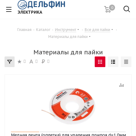
0
ЭЛЕКТРИКА
Главная
-
Каталог
-
Инструмент
-
Все для пайки
-
Материалы для пайки
Материалы для пайки
Медная лента (оплетка) для удаления припоя d=1.0мм