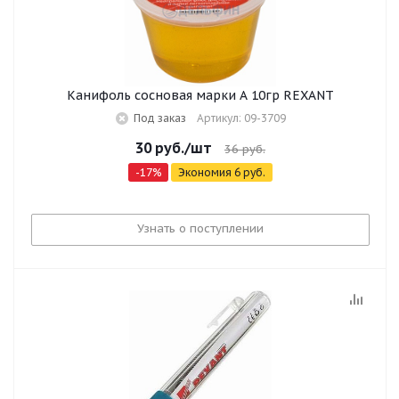
Канифоль сосновая марки А 10гр REXANT
Под заказ
Артикул: 09-3709
30
руб.
/шт
36
руб.
-
17
%
Экономия
6
руб.
Узнать о поступлении