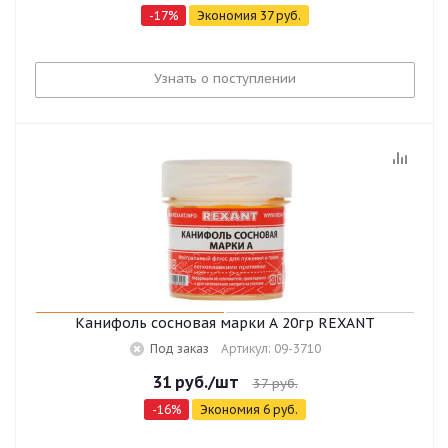
-
17
%
Экономия
37
руб.
Узнать о поступлении
Канифоль сосновая марки А 20гр REXANT
Под заказ
Артикул: 09-3710
31
руб.
/шт
37
руб.
-
16
%
Экономия
6
руб.