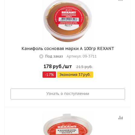
Канифоль сосновая марки А 100гр REXANT
Под заказ
Артикул: 09-3711
178
руб.
/шт
215
руб.
-
17
%
Экономия
37
руб.
Узнать о поступлении