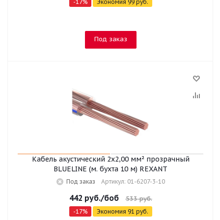
-
17
%
Экономия
99
руб.
Под заказ
Кабель акустический 2х2,00 мм² прозрачный
BLUELINE (м. бухта 10 м) REXANT
Под заказ
Артикул: 01-6207-3-10
442
руб.
/боб
533
руб.
-
17
%
Экономия
91
руб.