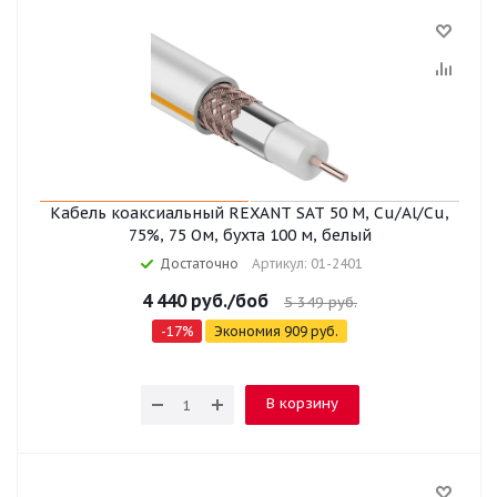
Кабель коаксиальный REXANT SAT 50 M, Cu/Al/Cu,
75%, 75 Ом, бухта 100 м, белый
Достаточно
Артикул: 01-2401
4 440
руб.
/боб
5 349
руб.
-
17
%
Экономия
909
руб.
В корзину