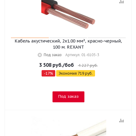
Кабель акустический, 2х1.00 мм², красно-черный,
100 м. REXANT
Под заказ
Артикул: 01-6105-3
3 508
руб.
/боб
4 227
руб.
-
17
%
Экономия
719
руб.
Под заказ