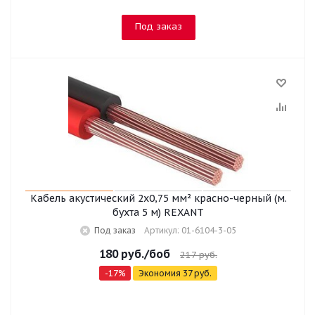
Под заказ
Кабель акустический 2х0,75 мм² красно-черный (м.
бухта 5 м) REXANT
Под заказ
Артикул: 01-6104-3-05
180
руб.
/боб
217
руб.
-
17
%
Экономия
37
руб.