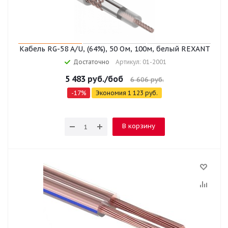
Кабель RG-58 A/U, (64%), 50 Ом, 100м, белый REXANT
Достаточно
Артикул: 01-2001
5 483
руб.
/боб
6 606
руб.
-
17
%
Экономия
1 123
руб.
В корзину