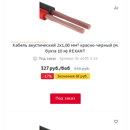
Кабель акустический 2х1,00 мм² красно-черный (м.
бухта 10 м) REXANT
Под заказ
Артикул: 01-6105-3-10
327
руб.
/боб
395
руб.
-
17
%
Экономия
68
руб.
Под заказ