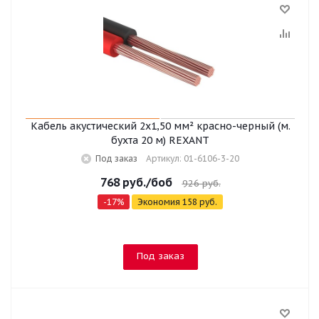
Кабель акустический 2х1,50 мм² красно-черный (м.
бухта 20 м) REXANT
Под заказ
Артикул: 01-6106-3-20
768
руб.
/боб
926
руб.
-
17
%
Экономия
158
руб.
Под заказ