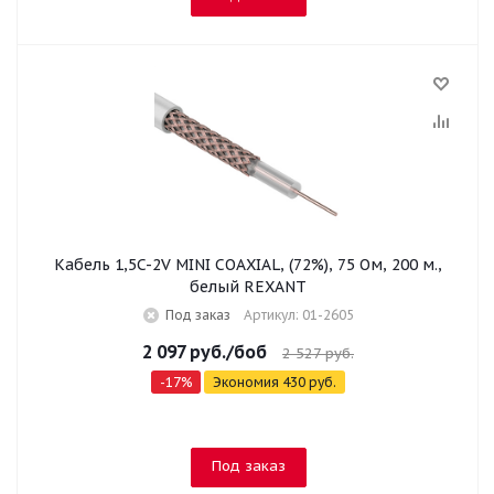
Кабель 1,5C-2V MINI COAXIAL, (72%), 75 Ом, 200 м.,
белый REXANT
Под заказ
Артикул: 01-2605
2 097
руб.
/боб
2 527
руб.
-
17
%
Экономия
430
руб.
Под заказ