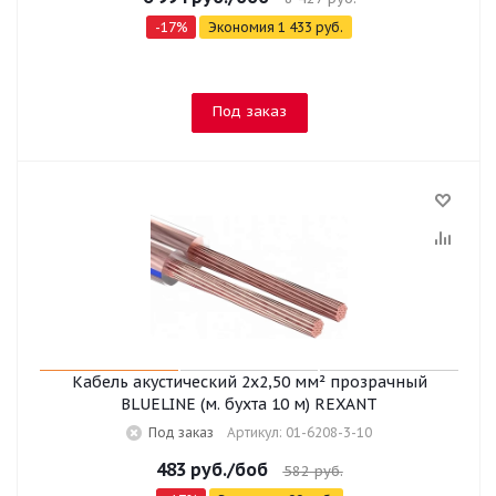
-
17
%
Экономия
1 433
руб.
Под заказ
Кабель акустический 2х2,50 мм² прозрачный
BLUELINE (м. бухта 10 м) REXANT
Под заказ
Артикул: 01-6208-3-10
483
руб.
/боб
582
руб.