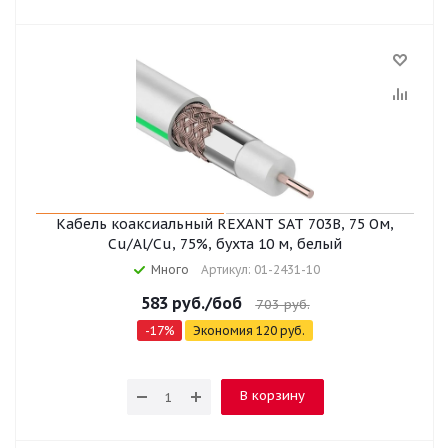
Кабель коаксиальный REXANT SAT 703B, 75 Ом,
Cu/Al/Cu, 75%, бухта 10 м, белый
Много
Артикул: 01-2431-10
583
руб.
/боб
703
руб.
-
17
%
Экономия
120
руб.
В корзину