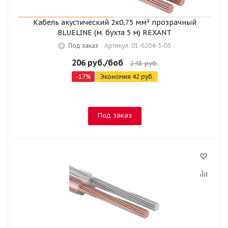
Кабель акустический 2х0,75 мм² прозрачный
BLUELINE (м. бухта 5 м) REXANT
Под заказ
Артикул: 01-6204-3-05
206
руб.
/боб
248
руб.
-
17
%
Экономия
42
руб.
Под заказ