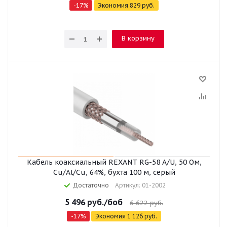
-
17
%
Экономия
829
руб.
В корзину
Кабель коаксиальный REXANT RG-58 A/U, 50 Ом,
Cu/Al/Cu, 64%, бухта 100 м, серый
Достаточно
Артикул: 01-2002
5 496
руб.
/боб
6 622
руб.
-
17
%
Экономия
1 126
руб.