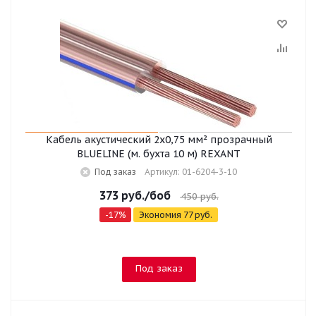
Кабель акустический 2х0,75 мм² прозрачный
BLUELINE (м. бухта 10 м) REXANT
Под заказ
Артикул: 01-6204-3-10
373
руб.
/боб
450
руб.
-
17
%
Экономия
77
руб.
Под заказ