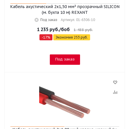
Кабель акустический 2х1,50 мм² прозрачный SILICON
(м. бухта 10 м) REXANT
Под заказ
Артикул: 01-6306-10
1 235
руб.
/боб
1 488
руб.
-
17
%
Экономия
253
руб.
Под заказ