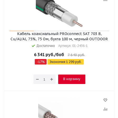
Кабель коаксиальный PROconnect SAT 703 B,
Cu/Al/Al, 75%, 75 Ом, бухта 100 м, черный OUTDOOR
Достаточно
Артикул: 01-2436-1
6 341
руб.
/боб
7 640
руб.
-
17
%
Экономия
1 299
руб.
В корзину