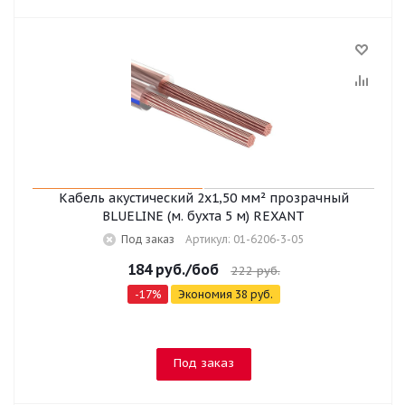
Кабель акустический 2х1,50 мм² прозрачный
BLUELINE (м. бухта 5 м) REXANT
Под заказ
Артикул: 01-6206-3-05
184
руб.
/боб
222
руб.
-
17
%
Экономия
38
руб.
Под заказ