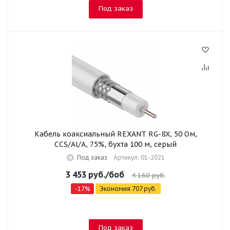
Под заказ
Кабель коаксиальный REXANT RG-8X, 50 Ом,
CCS/Al/A, 75%, бухта 100 м, серый
Под заказ
Артикул: 01-2021
3 453
руб.
/боб
4 160
руб.
-
17
%
Экономия
707
руб.
Под заказ