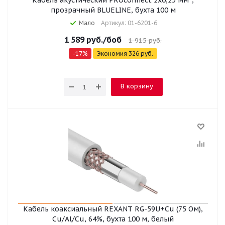
Кабель акустический PROconnect 2х0,25 мм²,
прозрачный BLUELINE, бухта 100 м
Мало
Артикул: 01-6201-6
1 589
руб.
/боб
1 915
руб.
-
17
%
Экономия
326
руб.
В корзину
Кабель коаксиальный REXANT RG-59U+Cu (75 Ом),
Cu/Al/Cu, 64%, бухта 100 м, белый