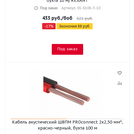
бухта 10 м) REXANT
Под заказ
Артикул: 01-6106-3-10
433
руб.
/боб
521
руб.
-
17
%
Экономия
88
руб.
Под заказ
Кабель акустический ШВПМ PROconnect 2х2,50 мм²,
красно-черный, бухта 100 м