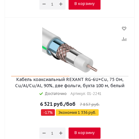
В корзину
Кабель коаксиальный REXANT RG-6U+Cu, 75 Ом,
Cu/Al/Cu/Al, 90%, две фольги, бухта 100 м, белый
Достаточно
Артикул: 01-2241
6 521
руб.
/боб
7 857
руб.
-
17
%
Экономия
1 336
руб.
В корзину