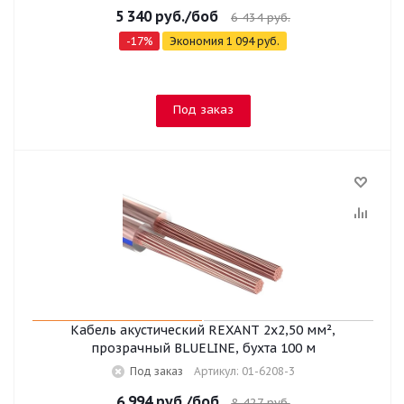
5 340
руб.
/боб
6 434
руб.
-
17
%
Экономия
1 094
руб.
Под заказ
Кабель акустический REXANT 2х2,50 мм²,
прозрачный BLUELINE, бухта 100 м
Под заказ
Артикул: 01-6208-3
6 994
руб.
/боб
8 427
руб.