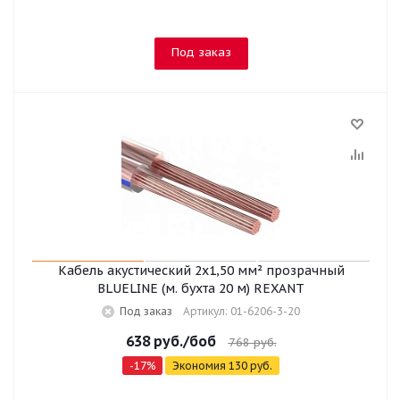
Под заказ
Кабель акустический 2х1,50 мм² прозрачный
BLUELINE (м. бухта 20 м) REXANT
Под заказ
Артикул: 01-6206-3-20
638
руб.
/боб
768
руб.
-
17
%
Экономия
130
руб.