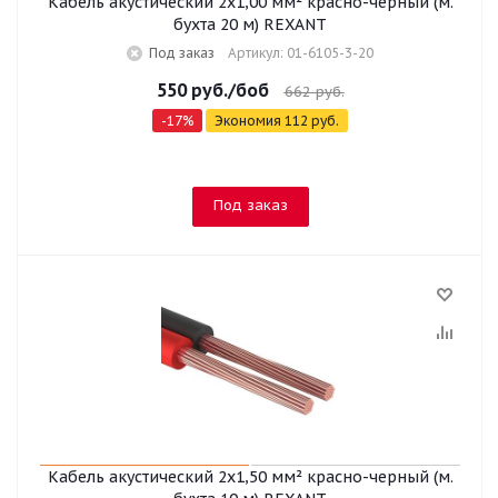
Кабель акустический 2х1,00 мм² красно-черный (м.
бухта 20 м) REXANT
Под заказ
Артикул: 01-6105-3-20
550
руб.
/боб
662
руб.
-
17
%
Экономия
112
руб.
Под заказ
Кабель акустический 2х1,50 мм² красно-черный (м.