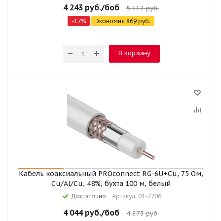
4 243
руб.
/боб
5 112
руб.
-
17
%
Экономия
869
руб.
В корзину
Кабель коаксиальный PROconnect RG-6U+Cu, 75 Ом,
Cu/Al/Cu, 48%, бухта 100 м, белый
Достаточно
Артикул: 01-2206
4 044
руб.
/боб
4 873
руб.