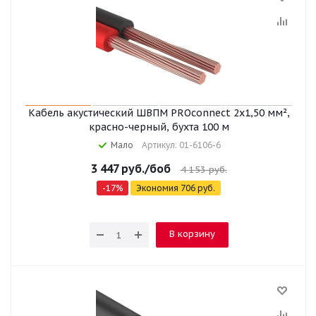
Кабель акустический ШВПМ PROconnect 2х1,50 мм²,
красно-черный, бухта 100 м
Мало
Артикул: 01-6106-6
3 447
руб.
/боб
4 153
руб.
-
17
%
Экономия
706
руб.
В корзину