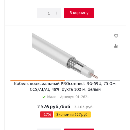
В корзину
Кабель коаксиальный PROconnect RG-59U, 75 Ом,
CCS/Al/Al, 48%, бухта 100 м, белый
Мало
Артикул: 01-2621
2 576
руб.
/боб
3 103
руб.
-
17
%
Экономия
527
руб.