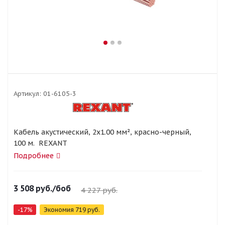
Артикул:
01-6105-3
Кабель акустический, 2х1.00 мм², красно-черный,
100 м. REXANT
Подробнее
3 508
руб.
/боб
4 227
руб.
-
17
%
Экономия
719
руб.