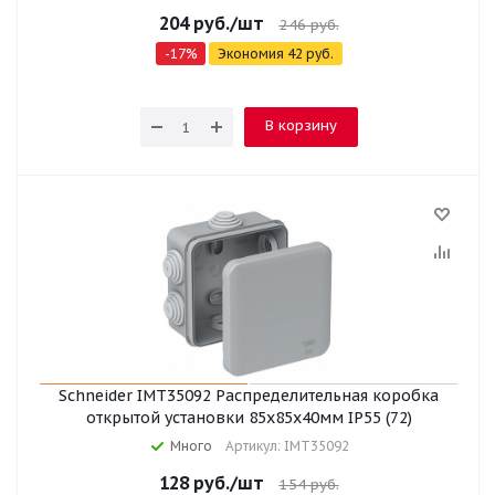
204
руб.
/шт
246
руб.
-
17
%
Экономия
42
руб.
В корзину
Schneider IMT35092 Распределительная коробка
открытой установки 85x85x40мм IP55 (72)
Много
Артикул: IMT35092
128
руб.
/шт
154
руб.