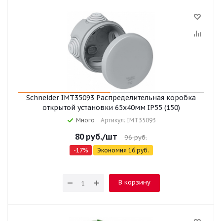
Schneider IMT35093 Распределительная коробка
открытой установки 65x40мм IP55 (150)
Много
Артикул: IMT35093
80
руб.
/шт
96
руб.
-
17
%
Экономия
16
руб.
В корзину