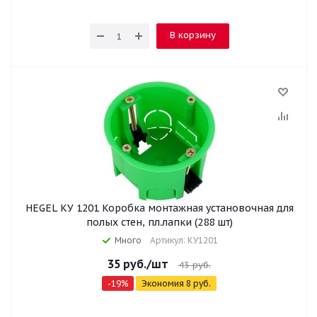
В корзину
HEGEL КУ 1201 Коробка монтажная установочная для
полых стен, пл.лапки (288 шт)
Много
Артикул: КУ1201
35
руб.
/шт
43
руб.
-
19
%
Экономия
8
руб.