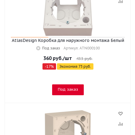
AtlasDesign Коробка для наружного монтажа Белый
Под заказ
Артикул: ATN000100
360
руб.
/шт
433
руб.
-
17
%
Экономия
73
руб.
Под заказ