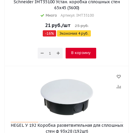
Schneider IMT35100 Устан. коробка сплошных стен
65x45 (3600)
Много
Артикул: IMT35100
21
руб.
/шт
25
руб.
-
16
%
Экономия
4
руб.
В корзину
HEGEL У 192 Коробка разветвительная для сплошных
стен ф 93х28 (192шт)