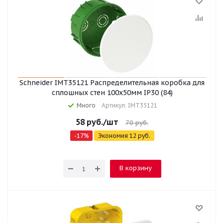
Schneider IMT35121 Распределительная коробка для
сплошных стен 100x50мм IP30 (84)
Много
Артикул: IMT35121
58
руб.
/шт
70
руб.
-
17
%
Экономия
12
руб.
В корзину