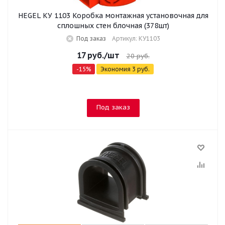
HEGEL КУ 1103 Коробка монтажная установочная для
сплошных стен блочная (378шт)
Под заказ
Артикул: КУ1103
17
руб.
/шт
20
руб.
-
15
%
Экономия
3
руб.
Под заказ