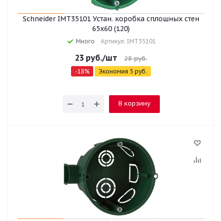
Schneider IMT35101 Устан. коробка сплошных стен
65x60 (120)
Много
Артикул: IMT35101
23
руб.
/шт
28
руб.
-
18
%
Экономия
5
руб.
В корзину