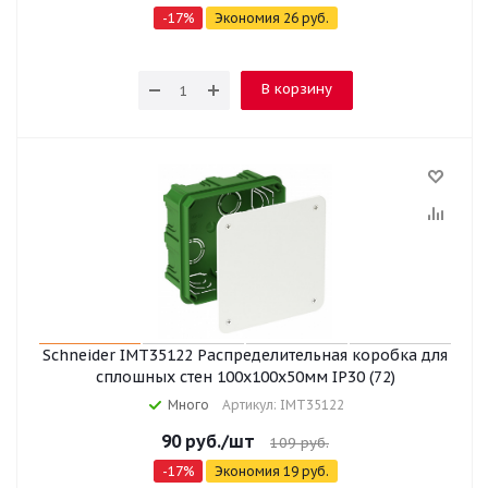
-
17
%
Экономия
26
руб.
В корзину
Schneider IMT35122 Распределительная коробка для
сплошных стен 100x100x50мм IP30 (72)
Много
Артикул: IMT35122
90
руб.
/шт
109
руб.
-
17
%
Экономия
19
руб.