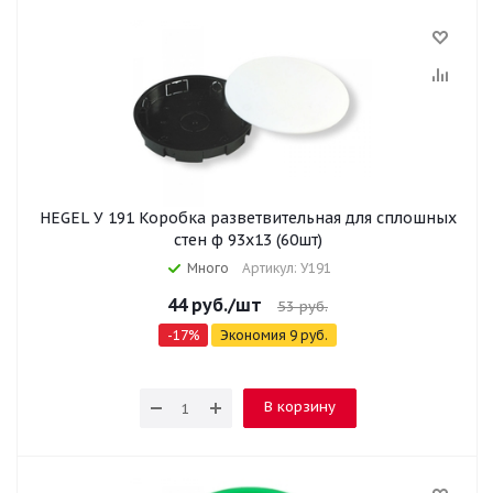
HEGEL У 191 Коробка разветвительная для сплошных
стен ф 93х13 (60шт)
Много
Артикул: У191
44
руб.
/шт
53
руб.
-
17
%
Экономия
9
руб.
В корзину