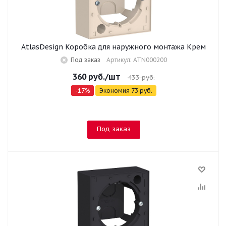
AtlasDesign Коробка для наружного монтажа Крем
Под заказ
Артикул: ATN000200
360
руб.
/шт
433
руб.
-
17
%
Экономия
73
руб.
Под заказ