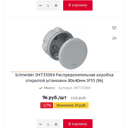
В корзину
Schneider IMT35094 Распределительная коробка
открытой установки 80x40мм IP55 (96)
Много
Артикул: IMT35094
96
руб.
/шт
116
руб.
-
17
%
Экономия
20
руб.
В корзину