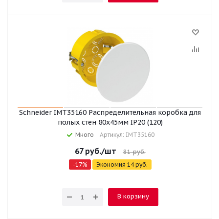
Schneider IMT35160 Распределительная коробка для
полых стен 80x45мм IP20 (120)
Много
Артикул: IMT35160
67
руб.
/шт
81
руб.
-
17
%
Экономия
14
руб.
В корзину