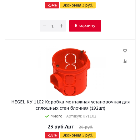
-
14
%
Экономия
3
руб.
В корзину
HEGEL КУ 1102 Коробка монтажная установочная для
сплошных стен блочная (192шт)
Много
Артикул: КУ1102
23
руб.
/шт
28
руб.
-
18
%
Экономия
5
руб.