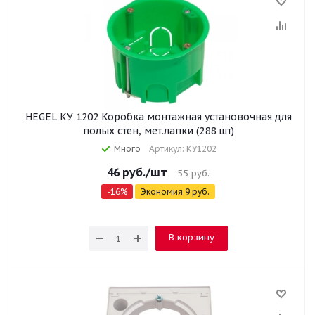
HEGEL КУ 1202 Коробка монтажная установочная для
полых стен, мет.лапки (288 шт)
Много
Артикул: КУ1202
46
руб.
/шт
55
руб.
-
16
%
Экономия
9
руб.
В корзину