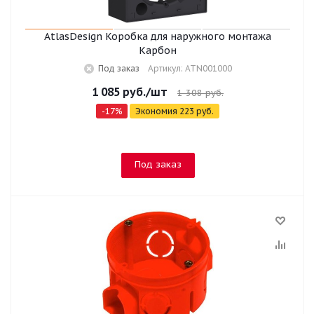
AtlasDesign Коробка для наружного монтажа
Карбон
Под заказ
Артикул: ATN001000
1 085
руб.
/шт
1 308
руб.
-
17
%
Экономия
223
руб.
Под заказ