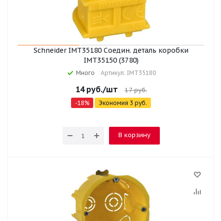
Schneider IMT35180 Соедин. деталь коробки
IMT35150 (3780)
Много
Артикул: IMT35180
14
руб.
/шт
17
руб.
-
18
%
Экономия
3
руб.
В корзину