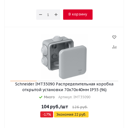
В корзину
Schneider IMT35090 Распределительная коробка
открытой установки 70x70x40мм IP55 (96)
Много
Артикул: IMT35090
104
руб.
/шт
126
руб.
-
17
%
Экономия
22
руб.