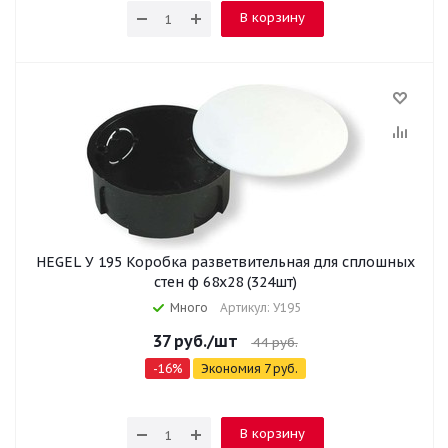
В корзину
HEGEL У 195 Коробка разветвительная для сплошных
стен ф 68х28 (324шт)
Много
Артикул: У195
37
руб.
/шт
44
руб.
-
16
%
Экономия
7
руб.
В корзину