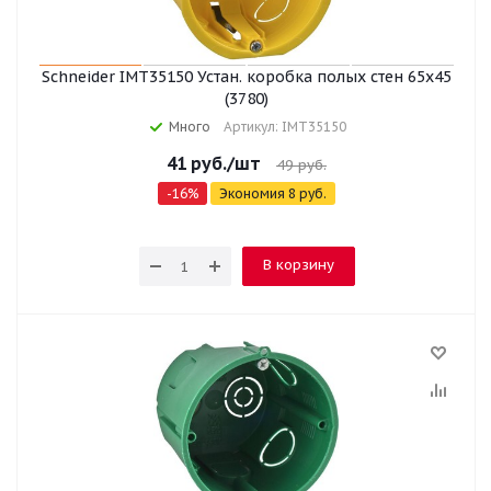
Schneider IMT35150 Устан. коробка полых стен 65x45
(3780)
Много
Артикул: IMT35150
41
руб.
/шт
49
руб.
-
16
%
Экономия
8
руб.
В корзину