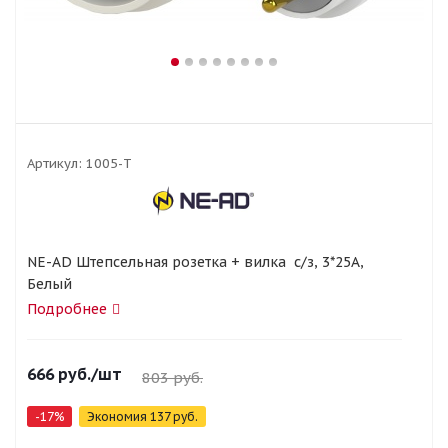
Артикул:
1005-T
NE-AD Штепсельная розетка + вилка с/з, 3*25А,
Белый
Подробнее
666
руб.
/шт
803
руб.
-
17
%
Экономия
137
руб.