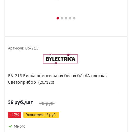
Артикул:
В6-215
В6-215 Вилка штепсельная белая б/з 6А плоская
Светоприбор (20/120)
58
руб.
/шт
70
руб.
-
17
%
Экономия
12
руб.
Много