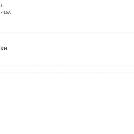
ct
- 16А
ики