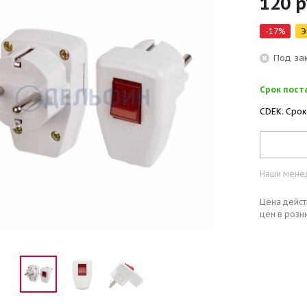
120
р
-
17
%
Э
Под за
Срок поста
CDEK: Срок
Наши менед
Цена дейст
цен в розн