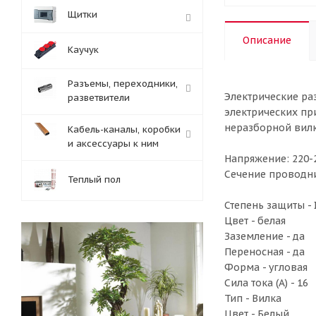
Щитки
Описание
Каучук
Разъемы, переходники,
Электрические ра
разветвители
электрических пр
неразборной вилк
Кабель-каналы, коробки
и аксессуары к ним
Напряжение: 220-
Сечение проводник
Теплый пол
Степень защиты - 
Цвет - белая
Заземление - да
Переносная - да
Форма - угловая
Сила тока (A) - 16
Тип - Вилка
Цвет - Белый