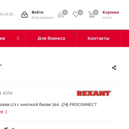
3
Войти
Корзина
0
0
0
00-18:00
Мой кабинет
пуста
ия
Для бизнеса
Контакты
T
1-8530
овая с/з с кнопкой белая 16А (24) PROCONNECT
ее