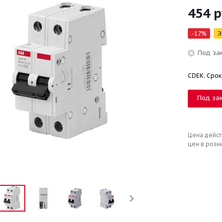
454
р
-
17
%
Э
Под за
CDEK: Срок
Под за
Цена дейст
цен в розн