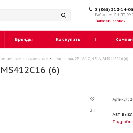
8 (863) 310-14-0
Работаем: ПН-ПТ 09:
Заказать звонок
Бренды
Как купить
Компан
томатические выключатели
-
Авт. выкл. 2P, 16A,C, 4,5кА, BMS412C16 (6)
 BMS412C16 (6)
Артикул:
2
Авт. выкл
Подробн