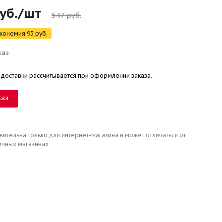
уб.
/шт
547
руб.
кономия
93
руб.
каз
 доставки рассчитывается при оформлении заказа.
каз
вительна только для интернет-магазина и может отличаться от
ичных магазинах