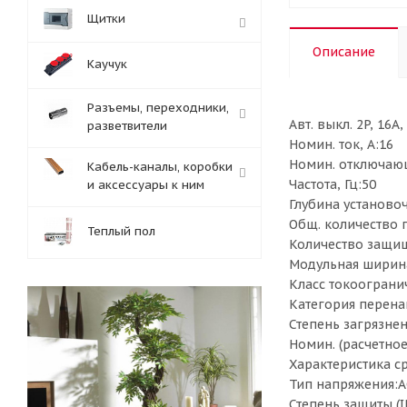
Щитки
Описание
Каучук
Разъемы, переходники,
Авт. выкл. 2P, 16A
разветвители
Номин. ток, А:16
Номин. отключающ
Кабель-каналы, коробки
Частота, Гц:50
и аксессуары к ним
Глубина установоч
Общ. количество 
Теплый пол
Количество защи
Модульная ширина
Класс токоограни
Категория перена
Степень загрязнен
Номин. (расчетное
Характеристика ср
Тип напряжения:AC
Степень защиты (I