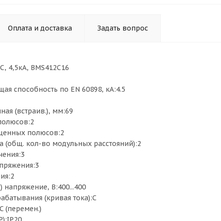
Оплата и доставка
Задать вопрос
, C, 4,5кА, BMS412C16
ая способность по EN 60898, кА:4.5
ная (встраив.), мм:69
полюсов:2
щенных полюсов:2
 (общ. кол-во модульных расстояний):2
чения:3
пряжения:3
ия:2
) напряжение, В:400...400
абатывания (кривая тока):C
 (перемен.)
P):IP20