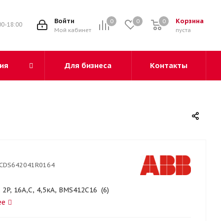
3
Войти
Корзина
0
0
0
00-18:00
Мой кабинет
пуста
ия
Для бизнеса
Контакты
CDS642041R0164
. 2P, 16A,C, 4,5кА, BMS412C16 (6)
ее