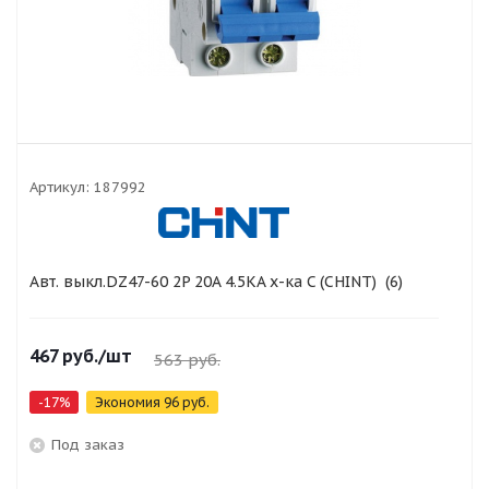
Артикул:
187992
Авт. выкл.DZ47-60 2P 20A 4.5KA х-ка C (CHINT) (6)
467
руб.
/шт
563
руб.
-
17
%
Экономия
96
руб.
Под заказ