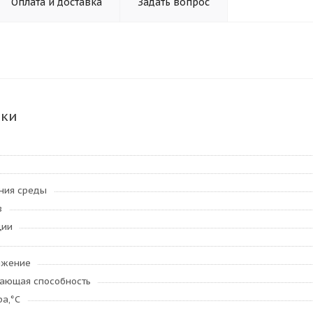
Оплата и доставка
Задать вопрос
ики
ения среды
в
ции
яжение
ающая способность
ра,°C