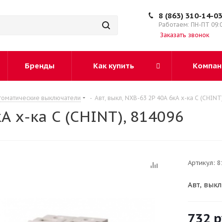
8 (863) 310-14-0
Работаем: ПН-ПТ 09:
Заказать звонок
Бренды
Как купить
Компан
томатические выключатели
-
Авт, выкл, NXB-63 2P 40A 6кА х-ка C (CHINT
А х-ка C (CHINT), 814096
Артикул:
8
Авт, выкл
732
р