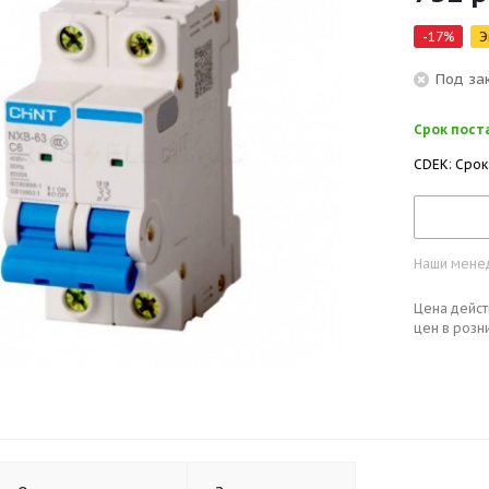
-
17
%
Э
Под за
Срок поста
CDEK: Срок
Наши менед
Цена дейст
цен в розн