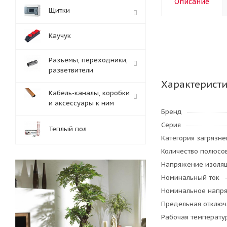
Описание
Щитки
Каучук
Разъемы, переходники,
разветвители
Характерист
Кабель-каналы, коробки
и аксессуары к ним
Бренд
Серия
Теплый пол
Категория загрязн
Количество полюсо
Напряжение изоля
Номинальный ток
Номинальное напр
Предельная отключ
Рабочая температу