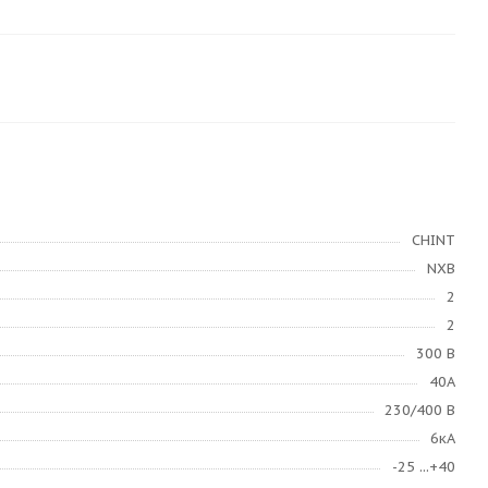
CHINT
NXB
2
2
300 В
40А
230/400 В
6кА
-25 ...+40