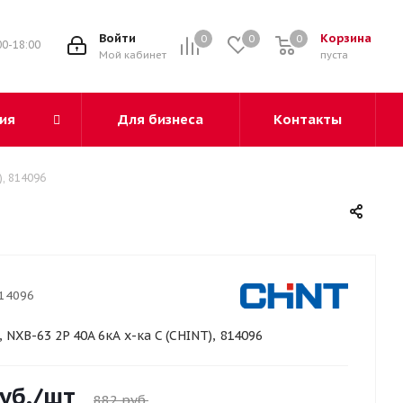
3
Войти
Корзина
0
0
0
00-18:00
Мой кабинет
пуста
ия
Для бизнеса
Контакты
), 814096
14096
, NXB-63 2P 40A 6кА х-ка C (CHINT), 814096
уб.
/шт
882
руб.