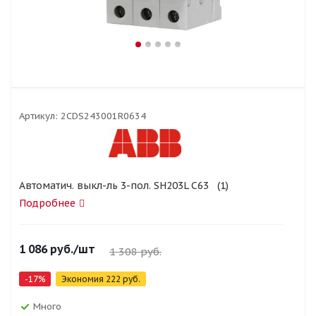
Артикул:
2CDS243001R0634
Автоматич. выкл-ль 3-пол. SH203L C63 (1)
Подробнее
1 086
руб.
/шт
1 308
руб.
-
17
%
Экономия
222
руб.
Много