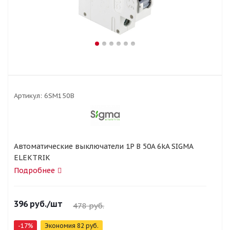
Артикул:
6SM150B
Автоматические выключатели 1P B 50A 6kA SIGMA
ELEKTRIK
Подробнее
396
руб.
/шт
478
руб.
-
17
%
Экономия
82
руб.