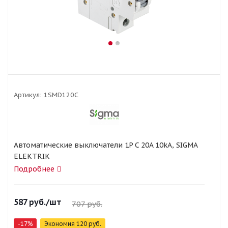
Артикул:
1SMD120C
Автоматические выключатели 1P C 20A 10kA, SIGMA
ELEKTRIK
Подробнее
587
руб.
/шт
707
руб.
-
17
%
Экономия
120
руб.