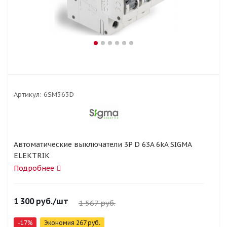
Артикул:
6SM363D
Автоматические выключатели 3P D 63A 6kA SIGMA
ELEKTRIK
Подробнее
1 300
руб.
/шт
1 567
руб.
-
17
%
Экономия
267
руб.