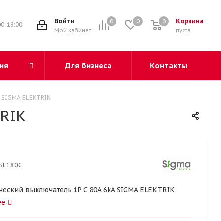
3
Войти
Корзина
0
0
0
00-18:00
Мой кабинет
пуста
ия
Для бизнеса
Контакты
A SIGMA ELEKTRIK
TRIK
SL180C
ческий выключатель 1P C 80A 6kA SIGMA ELEKTRIK
ее