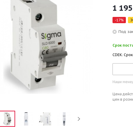
1 195
-
17
%
Э
Под за
Срок поста
CDEK: Срок
Наши менед
Цена дейст
цен в розн