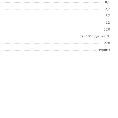
8,1
2,7
7,7
12
220
от -30°С до +60°С
IP20
Турция