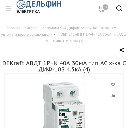
0
ЭЛЕКТРИКА
Главная
-
Каталог
-
Автоматы УЗО Дифавтоматы. Контакторы
-
Автоматические выключатели
-
DEKraft АВДТ 1Р+N 40А 30мА тип AC х-
ка C ДИФ-103 4.5кА (4)
DEKraft АВДТ 1Р+N 40А 30мА тип AC х-ка C
ДИФ-103 4.5кА (4)