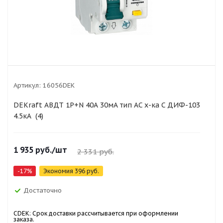
Артикул:
16056DEK
DEKraft АВДТ 1Р+N 40А 30мА тип AC х-ка C ДИФ-103
4.5кА (4)
1 935
руб.
/шт
2 331
руб.
-
17
%
Экономия
396
руб.
Достаточно
CDEK: Срок доставки рассчитывается при оформлении
заказа.