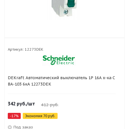
Артикул:
12273DEK
DEKraft Автоматический выключатель 1Р 16А х-ка C
ВА-103 6кА 12273DEK
342
руб.
/шт
412
руб.
-
17
%
Экономия
70
руб.
Под заказ