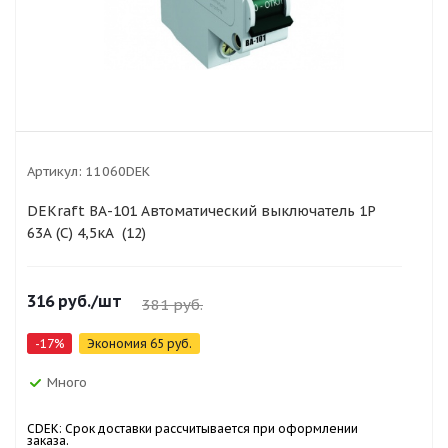
Артикул:
11060DEK
DEKraft ВА-101 Автоматический выключатель 1Р
63А (C) 4,5кА (12)
316
руб.
/шт
381
руб.
-
17
%
Экономия
65
руб.
Много
CDEK: Срок доставки рассчитывается при оформлении
заказа.