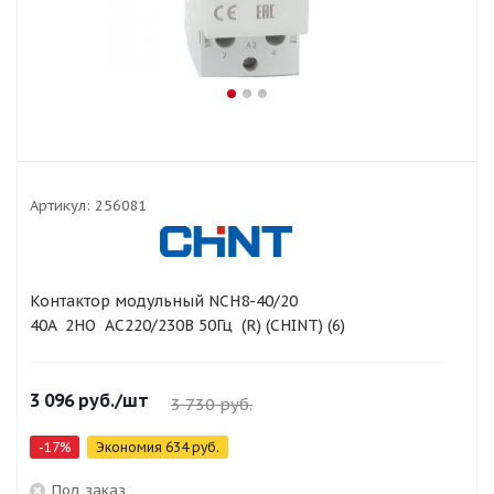
Артикул:
256081
Контактор модульный NCH8-40/20
40A 2НО AC220/230В 50Гц (R) (CHINT) (6)
3 096
руб.
/шт
3 730
руб.
-
17
%
Экономия
634
руб.
Под заказ