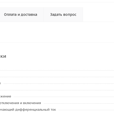
Оплата и доставка
Задать вопрос
ики
в
яжение
к отключения и включения
ючающий дифференциальный ток