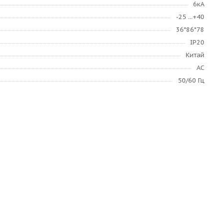
6кА
-25 ...+40
36*86*78
IP20
Китай
AC
50/60 Гц