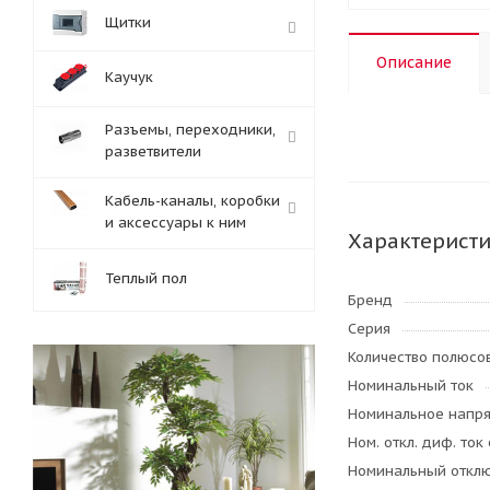
Щитки
Описание
Каучук
Разъемы, переходники,
разветвители
Кабель-каналы, коробки
и аксессуары к ним
Характерист
Теплый пол
Бренд
Серия
Количество полюсо
Номинальный ток
Номинальное напр
Ном. откл. диф. то
Номинальный откл