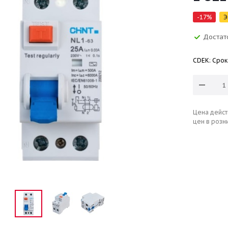
-
17
%
Э
Достат
CDEK: Срок
Цена дейст
цен в розн