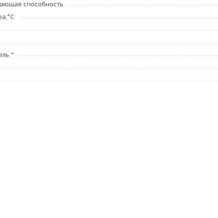
ающая способность
ра,°C
ль *