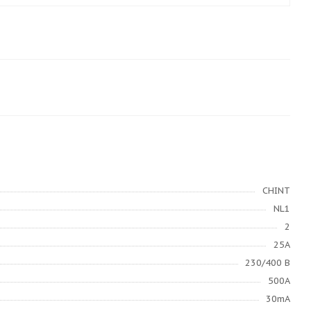
CHINT
NL1
2
25А
230/400 В
500А
30mA