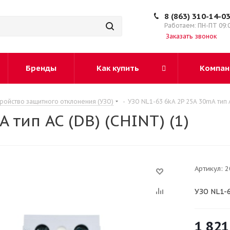
8 (863) 310-14-0
Работаем: ПН-ПТ 09:
Заказать звонок
Бренды
Как купить
Компан
тройство защитного отклонения (УЗО)
-
УЗО NL1-63 6kA 2P 25A 30mA тип A
 тип AC (DB) (CHINT) (1)
Артикул:
2
УЗО NL1-6
1 821