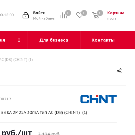
3
Войти
Корзина
0
0
0
00-18:00
Мой кабинет
пуста
ия
Для бизнеса
Контакты
C (DB) (CHINT) (1)
00212
3 6kA 2P 25A 30mA тип AC (DB) (CHINT) (1)
руб.
/шт
2 194
руб.