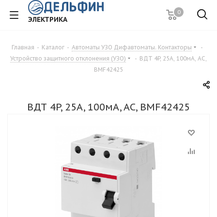
0
ЭЛЕКТРИКА
Главная
-
Каталог
-
Автоматы УЗО Дифавтоматы. Контакторы
-
Устройство защитного отклонения (УЗО)
-
ВДТ 4P, 25A, 100мA, AC,
BMF42425
ВДТ 4P, 25A, 100мA, AC, BMF42425