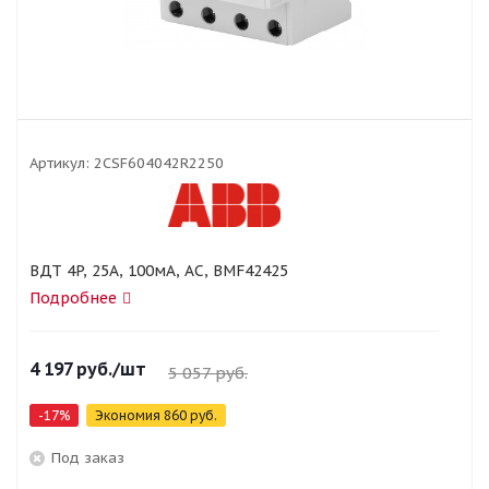
Артикул:
2CSF604042R2250
ВДТ 4P, 25A, 100мA, AC, BMF42425
Подробнее
4 197
руб.
/шт
5 057
руб.
-
17
%
Экономия
860
руб.
Под заказ