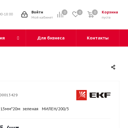
3
Войти
Корзина
0
0
0
00-18:00
Мой кабинет
пуста
ия
Для бизнеса
Контакты
00013429
 15мм*20м зеленая МИЛЕН/200/5