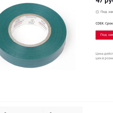
47
ру
Под за
CDEK: Срок
Под за
Цена дейст
цен в розн