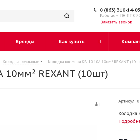
8 (863) 310-14-0
Работаем: ПН-ПТ 09:
Заказать звонок
Бренды
Как купить
Компан
-
Колодки клеммные
-
Колодка клемная КВ-10 10А 10мм² REXANT (10шт
А 10мм² REXANT (10шт)
Артикул:
0
Колодка 
Подробн