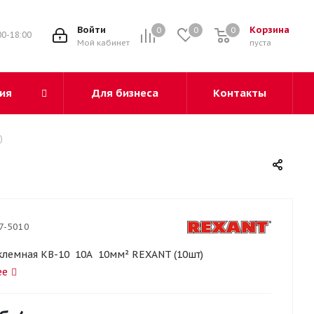
3
Войти
Корзина
0
0
0
00-18:00
Мой кабинет
пуста
ия
Для бизнеса
Контакты
)
7-5010
клемная КВ-10 10А 10мм² REXANT (10шт)
ее