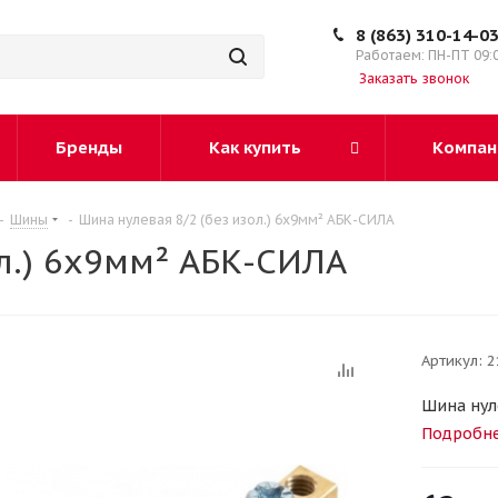
8 (863) 310-14-0
Работаем: ПН-ПТ 09:
Заказать звонок
Бренды
Как купить
Компан
-
Шины
-
Шина нулевая 8/2 (без изол.) 6х9мм² АБК-СИЛА
л.) 6х9мм² АБК-СИЛА
Артикул:
2
Шина нул
Подробн