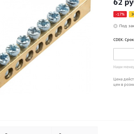
62
ру
-
17
%
Э
Под за
CDEK: Срок
Наши менед
Цена дейст
цен в розн