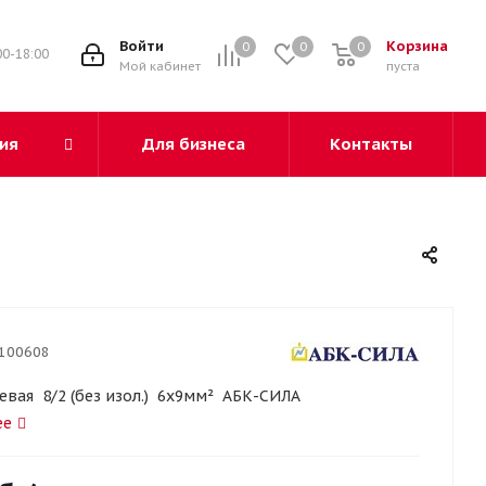
3
Войти
Корзина
0
0
0
00-18:00
Мой кабинет
пуста
ия
Для бизнеса
Контакты
100608
евая 8/2 (без изол.) 6х9мм² АБК-СИЛА
ее