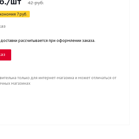
б.
/шт
42
руб.
кономия
7
руб.
каз
 доставки рассчитывается при оформлении заказа.
каз
вительна только для интернет-магазина и может отличаться от
ичных магазинах