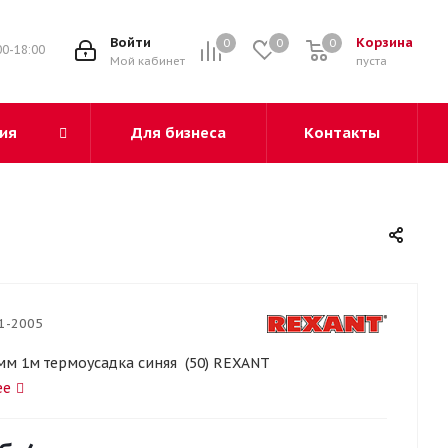
3
Войти
Корзина
0
0
0
00-18:00
Мой кабинет
пуста
ия
Для бизнеса
Контакты
1-2005
0 мм 1м термоусадка синяя (50) REXANT
ее