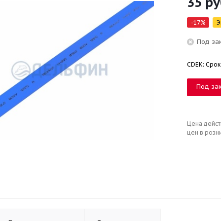
35
ру
-
17
%
Э
Под за
CDEK: Срок
Под за
Цена дейст
цен в розн