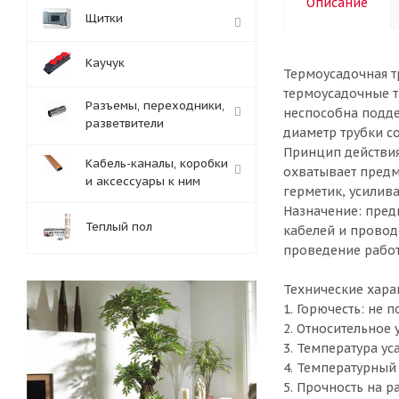
Описание
Щитки
Каучук
Термоусадочная т
термоусадочные т
Разъемы, переходники,
неспособна подде
разветвители
диаметр трубки со
Принцип действия
Кабель-каналы, коробки
охватывает предм
и аксессуары к ним
герметик, усилив
Назначение: пред
Теплый пол
кабелей и провод
проведение работ
Технические хара
1. Горючесть: не
2. Относительное
3. Температура у
4. Температурный 
5. Прочность на р