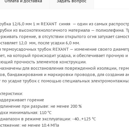
Оплата и доставка
Задать вопрос
рубка 12/6,0 мм 1 м REXANT синяя — один из самых распрос
рубки из высокотехнологичного материала — полиолефина. Тру
рживать горение, в отсутствии открытого огня затухает самос
ставляет 12,0 мм, после усадки 6,0 мм.
 термоусадочных трубок REXANT — изменение своего диаметра
ет, на который происходит усадка, и обеспечивает прочную 
ающий прочность элементов конструкции.
назначены для восстановления поврежденной изоляции, герм
ов, бандажирования и маркировки проводов, для создания а
 по усадке трубок с помощью специальных электромонтажны
ктеристики:
 поддерживает горение
 удлинение при разрыве: не менее 200 %
садки минимальная: 110 ℃
диапазон в режиме эксплуатации: -40...+125 ℃
астяжение: не менее 10.4 МПа