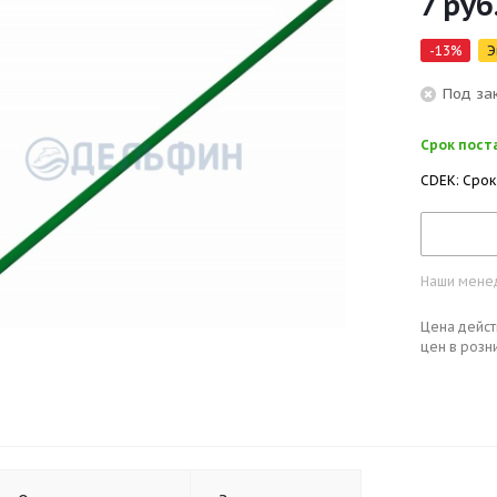
7
руб
-
13
%
Э
Под за
Срок поста
CDEK: Срок
Наши менед
Цена дейст
цен в розн