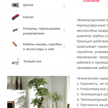
Описание
Щитки
Каучук
Термоусадочная т
термоусадочные т
Разъемы, переходники,
неспособна подде
разветвители
диаметр трубки со
Принцип действия
Кабель-каналы, коробки
охватывает предм
и аксессуары к ним
герметик, усилив
Назначение: пред
Теплый пол
кабелей и провод
проведение работ
Технические хара
1. Горючесть: не
2. Относительное
3. Температура у
4. Температурный 
5. Прочность на р