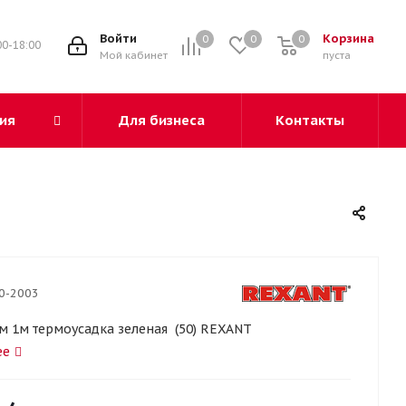
3
Войти
Корзина
0
0
0
00-18:00
Мой кабинет
пуста
ия
Для бизнеса
Контакты
0-2003
 мм 1м термоусадка зеленая (50) REXANT
ее