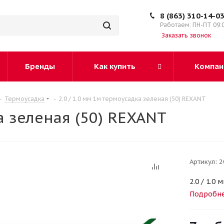
8 (863) 310-14-0
Работаем: ПН-ПТ 09:
Заказать звонок
Бренды
Как купить
Компан
-
Термоусадка
-
2.0 / 1.0 мм 1м термоусадка зеленая (50) REXANT
а зеленая (50) REXANT
Артикул:
2
2.0 / 1.0
Подробн