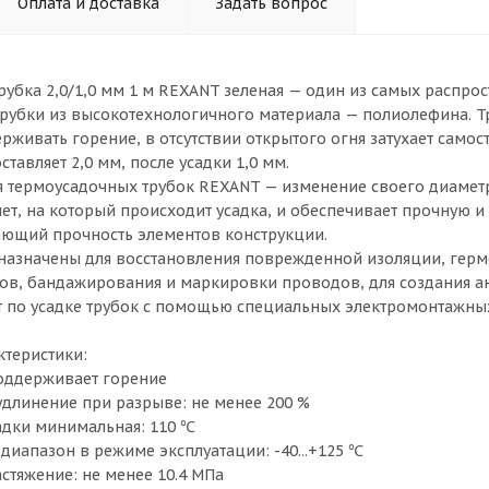
Оплата и доставка
Задать вопрос
рубка 2,0/1,0 мм 1 м REXANT зеленая — один из самых распр
рубки из высокотехнологичного материала — полиолефина. Тру
рживать горение, в отсутствии открытого огня затухает самос
ставляет 2,0 мм, после усадки 1,0 мм.
 термоусадочных трубок REXANT — изменение своего диаметра
ет, на который происходит усадка, и обеспечивает прочную и
ающий прочность элементов конструкции.
назначены для восстановления поврежденной изоляции, герм
ов, бандажирования и маркировки проводов, для создания а
 по усадке трубок с помощью специальных электромонтажны
ктеристики:
 поддерживает горение
 удлинение при разрыве: не менее 200 %
садки минимальная: 110 ℃
диапазон в режиме эксплуатации: -40...+125 ℃
астяжение: не менее 10.4 МПа