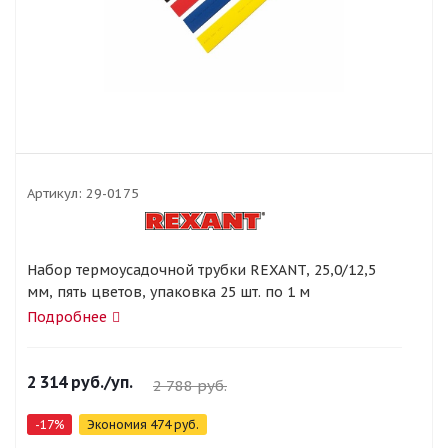
Артикул:
29-0175
Набор термоусадочной трубки REXANT, 25,0/12,5
мм, пять цветов, упаковка 25 шт. по 1 м
Подробнее
2 314
руб.
/уп.
2 788
руб.
-
17
%
Экономия
474
руб.