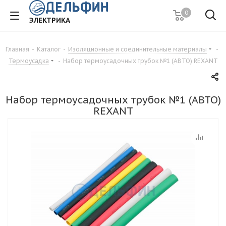
0
ЭЛЕКТРИКА
Главная
-
Каталог
-
Изоляционные и соединительные материалы
-
Термоусадка
-
Набор термоусадочных трубок №1 (АВТО) REXANT
Набор термоусадочных трубок №1 (АВТО)
REXANT