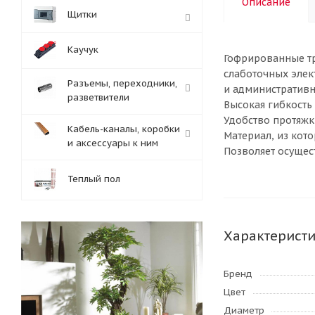
Описание
Щитки
Каучук
Гофрированные тр
слаботочных элек
Разъемы, переходники,
и административн
разветвители
Высокая гибкость 
Удобство протяжк
Кабель-каналы, коробки
Материал, из кот
и аксессуары к ним
Позволяет осущес
Теплый пол
Характерист
Бренд
Цвет
Диаметр