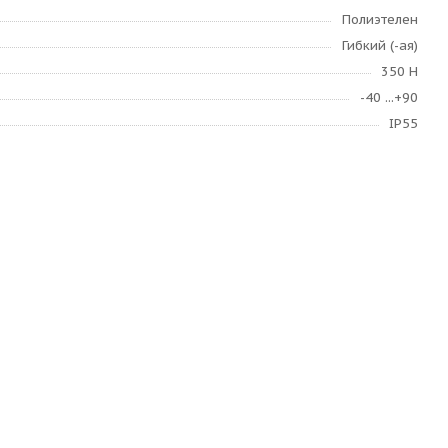
Полиэтелен
Гибкий (-ая)
350 H
-40 ...+90
IP55