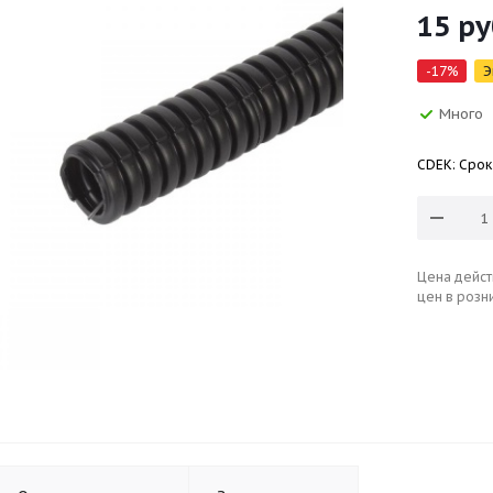
15
ру
-
17
%
Э
Много
CDEK: Срок
Цена дейст
цен в розн