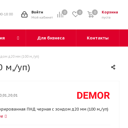
3
Войти
Корзина
0
0
0
00-18:00
Мой кабинет
пуста
ия
Для бизнеса
Контакты
ом д20 мм (100 м,/уп)
 м,/уп)
0,01,20,01
фрированная ПНД черная с зондом д20 мм (100 м,/уп)
ее