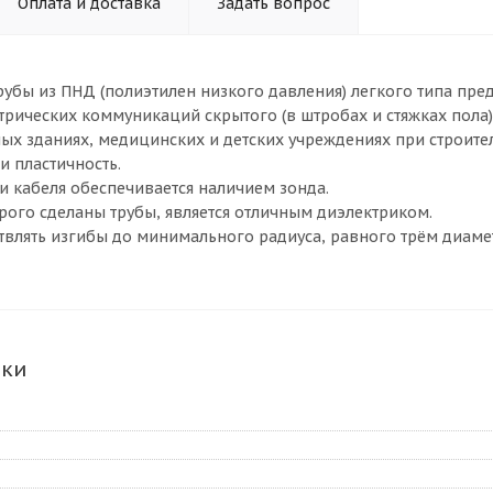
Оплата и доставка
Задать вопрос
убы из ПНД (полиэтилен низкого давления) легкого типа пр
трических коммуникаций скрытого (в штробах и стяжках пола
ых зданиях, медицинских и детских учреждениях при строител
и пластичность.
и кабеля обеспечивается наличием зонда.
орого сделаны трубы, является отличным диэлектриком.
твлять изгибы до минимального радиуса, равного трём диаме
ики