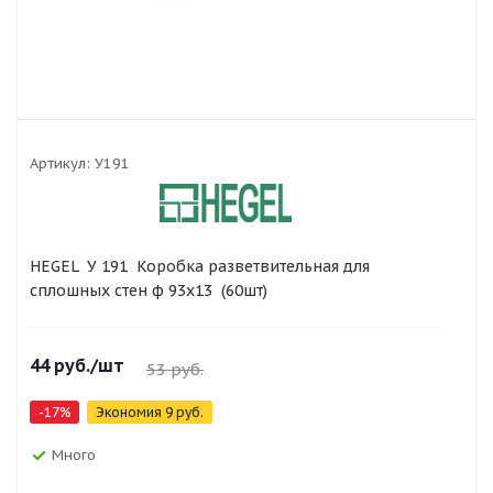
Артикул:
У191
HEGEL У 191 Коробка разветвительная для
сплошных стен ф 93х13 (60шт)
44
руб.
/шт
53
руб.
-
17
%
Экономия
9
руб.
Много